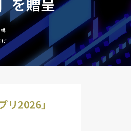
を贈呈
を構
なげ
プリ2026」