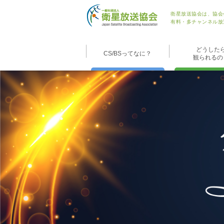
衛星放送協会は、協会
有料・多チャンネル放
どうした
CS/BSってなに？
観られるの