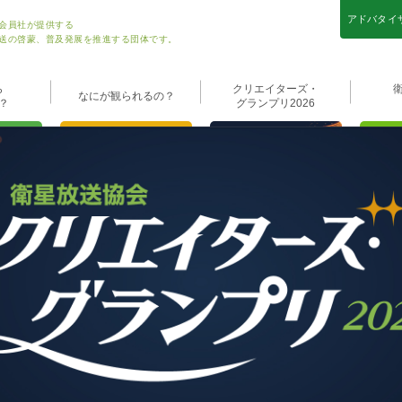
アドバタイ
会員社が提供する
送の啓蒙、普及発展を推進する団体です。
ら
クリエイターズ・
なにが観られるの？
？
グランプリ2026