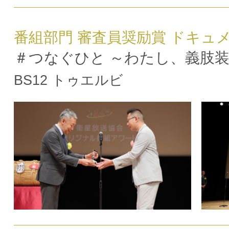
番組部門 審査員奨励賞 ドキュ
＃つなぐひと ～わたし、義肢
BS12 トゥエルビ