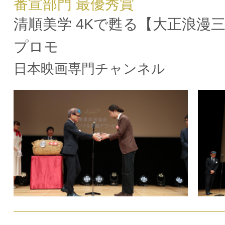
番宣部門 最優秀賞
清順美学 4Kで甦る【大正浪漫
プロモ
日本映画専門チャンネル