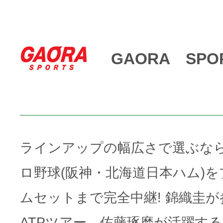
GAORA SPO
ラインアップの幅広さで選ぶならGAO
ロ野球(阪神・北海道日本ハム)
ムセットまで完全中継! 錦織圭
ATPツアー、佐藤琢磨が活躍す