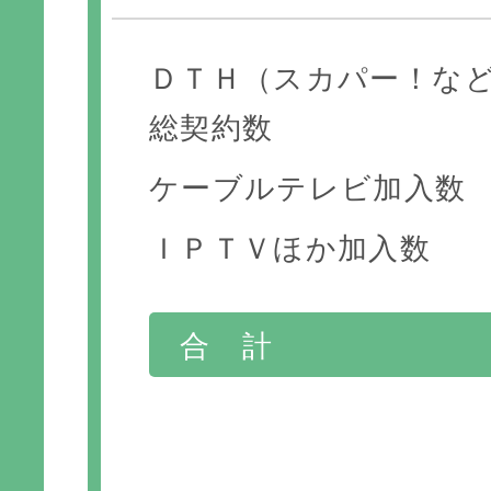
ＤＴＨ（スカパー！な
総契約数
ケーブルテレビ加入数
ＩＰＴＶほか加入数
合 計