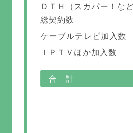
ＤＴＨ（スカパー！な
総契約数
ケーブルテレビ加入数
ＩＰＴＶほか加入数
合 計