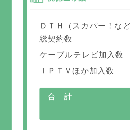
ＤＴＨ（スカパー！な
総契約数
ケーブルテレビ加入数
ＩＰＴＶほか加入数
合 計