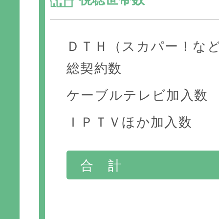
ＤＴＨ（スカパー！な
総契約数
ケーブルテレビ加入数
ＩＰＴＶほか加入数
合 計