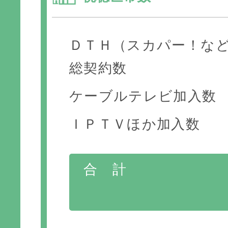
ＤＴＨ（スカパー！な
総契約数
ケーブルテレビ加入数
ＩＰＴＶほか加入数
合 計