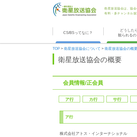
衛星放送協会は、協会
有料・多チャンネル放
どうした
CS/BSってなに？
観られるの
TOP
>
衛星放送協会について
>
衛星放送協会の概
衛星放送協会の概要
会員情報/正会員
ア行
カ行
サ行
ア行
株式会社アトス・インターナショナル