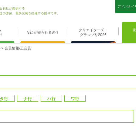
アドバタイ
会員社が提供する
送の啓蒙、普及発展を推進する団体です。
ら
クリエイターズ・
なにが観られるの？
？
グランプリ2026
要
> 会員情報/正会員
タ行
ナ行
ハ行
ワ行