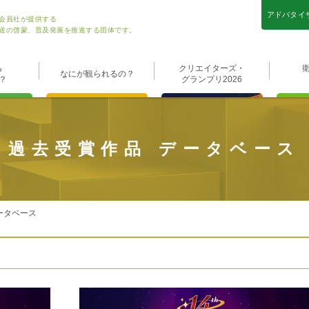
アドバタイ
会員社が提供する
送の啓蒙、普及発展を推進する団体です。
ら
クリエイターズ・
なにが観られるの？
？
グランプリ2026
過去受賞作品 データベース
ータベース