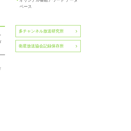
オリジナル番組アワード データ
ベース
多チャンネル放送研究所
ー
づ
衛星放送協会記録保存所
ガ