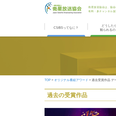
衛星放送協会は、協会
有料・多チャンネル放
どうした
CS/BSってなに？
観られるの
TOP
>
オリジナル番組アワード
> 過去受賞作品 デ
過去の受賞作品