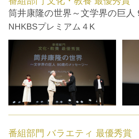
番組部門 文化・教養 最優秀賞
筒井康隆の世界～文学界の巨人 
NHKBSプレミアム４K
番組部門 バラエティ 最優秀賞