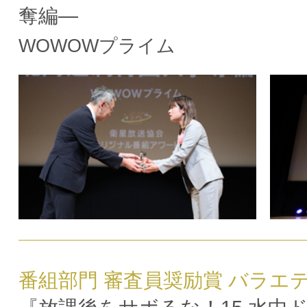
奪編―
WOWOWプライム
番組部門 審査員奨励賞 バラエ