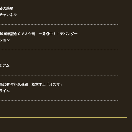
砂の惑星
チャンネル
50周年記念ＯＶＡ企画 一発必中！！デバンダー
ション
レミアム
局20周年記念番組 松本零士「オズマ」
ライム