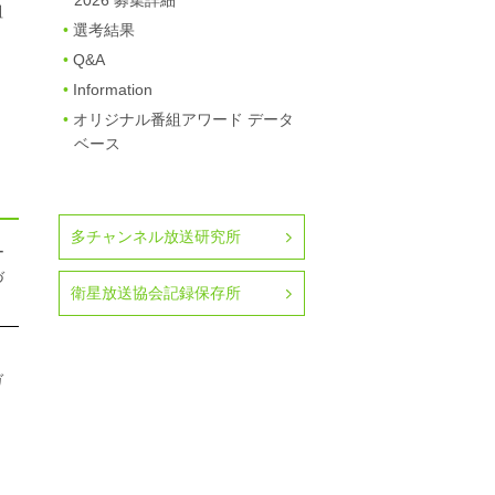
2026 募集詳細
組
選考結果
Q&A
Information
オリジナル番組アワード データ
ベース
多チャンネル放送研究所
ー
づ
衛星放送協会記録保存所
ガ