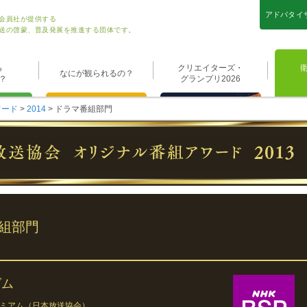
アドバタイ
会員社が提供する
送の啓蒙、普及発展を推進する団体です。
ら
クリエイターズ・
なにが観られるの？
？
グランプリ2026
ワード
>
2014
> ドラマ番組部門
組部門
ダム
プレミアム（日本放送協会）