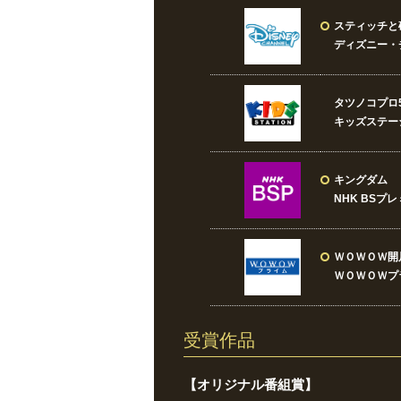
スティッチと
ディズニー・
タツノコプロ
キッズステー
キングダム
NHK BSプ
ＷＯＷＯＷ開
ＷＯＷＯＷプ
受賞作品
【オリジナル番組賞】