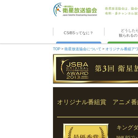
衛星放送協会は、協会
有料・多チャンネル放
どうした
CS/BSってなに？
観られるの
TOP
>
衛星放送協会について
>
オリジナル番組ア
オリジナル番組賞 アニメ番
キング
NHK BS