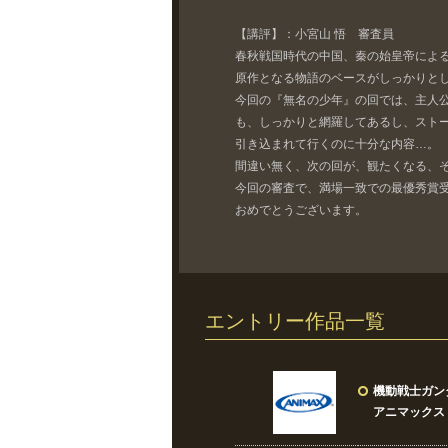
【講評】：小宮山 悟 審査員
春秋戦国時代の中国、秦の始皇帝によ
原作となる物語のベースがしっかりと
今回の『無名の少年』の回では、主人
も、しっかりと網羅してあるし、スト
引き込まれて行くのに十分な内容…。
間違い無く、次の回が、観たくなる、
今回の審査で、満場一致での最優秀賞
おめでとうございます。
エントリー作品一覧
機動戦士ガンダムＵ
アニマックス