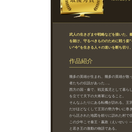
武人の生きざまや戦略などを描いた、秦
を賭け、守るべきもののために戦う姿
い“今”を生きる人々の迷いを断ち切り
作品紹介
幾多の英雄が生まれ、幾多の英雄が散
者たちの伝説があった…。
西方の国・秦で、戦災孤児として暮らし
を立てて天下の大将軍になること。
そんなふたりにある転機が訪れる。王宮
だがほどなくして王宮の勢力争いに巻き
から託された地図を頼りに訪れた村で信
この少年こそ秦王・嬴政（えいせい）―
と若き王の激動の物語である。