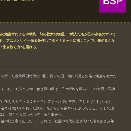
の始皇帝による中華統一前の壮大な物語。 “武人たちが己の存在のすべて
”を、アニメという手法を駆使してダイナミックに描くことで、先の見えな
、“生き抜く力”を届ける。
って行った春秋戦国時代の中国。西方の国・秦に武勇と知略で頂点を極めた
ていた ふたりの少年・信と漂の夢は、日々鍛錬を積み、 いつか戦で武功
に仕える大臣 ・昌文君の目に留まった漂が王宮に召し上げられたのだ。
込まれ大けがを負った漂が、命からがら故郷へと戻ってくる。 そして漂
は、 漂とうり二つの少年・政と出会う。
後の始皇帝であった…。 これは、戦乱の時代を生き抜いた名も無き少年