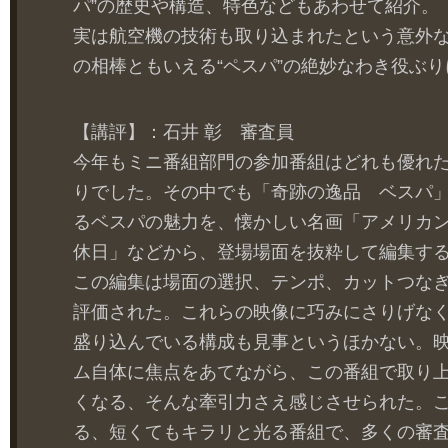
パ”の歴史や構造、特色などもあわせて紹介。
実は航空機の技術も取り込まれたという意外
の相棒ともいえる“ペスパ”の絶妙なわき役ぶ
【講評】：石井 彰 審査員
今年もミニ番組部門の参加番組はどれも優れ
りでした。その中でも「奇跡の逸品 ベスパ
るベスパの魅力を、懐かしい名画「アメリカ
休日」などから、登場場面を抜粋して編集す
この編集は場面の選択、テンポ、カットつな
評価された。これらの映像に巧みにさりげな
盛り込んでいる構成も見事というほかない。
ム自体に焦点をあてながら、この番組で取り
くなる、そんな牽引力さえ感じさせられた。
る、短くてもキラリと光る番組で、多くの審