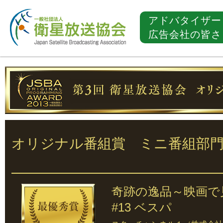
アドバタイザー
広告会社の皆さ
オリジナル番組賞 ミニ番組部
奇跡の逸品～映画で
#13 ベスパ