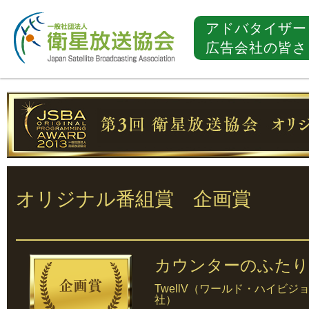
アドバタイザー
広告会社の皆さ
オリジナル番組賞 企画賞
カウンターのふたり
TwellV（ワールド・ハイビ
社）