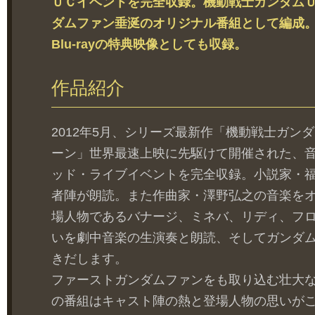
ＵＣイベントを完全収録。機動戦士ガンダムＵＣ 
ダムファン垂涎のオリジナル番組として編成。ま
Blu-rayの特典映像としても収録。
作品紹介
2012年5月、シリーズ最新作「機動戦士ガンダムＵ
ーン」世界最速上映に先駆けて開催された、
ッド・ライブイベントを完全収録。小説家・
者陣が朗読。また作曲家・澤野弘之の音楽を
場人物であるバナージ、ミネバ、リディ、フ
いを劇中音楽の生演奏と朗読、そしてガンダ
きだします。
ファーストガンダムファンをも取り込む壮大
の番組はキャスト陣の熱と登場人物の思いが