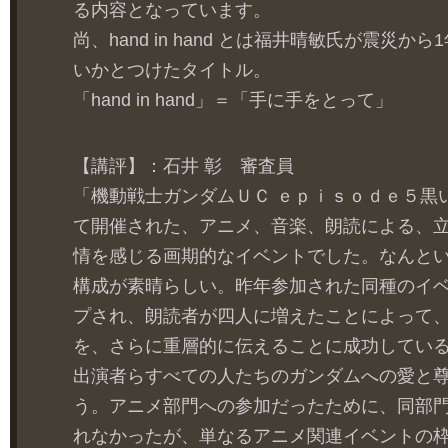
る内容となっています。
尚、hand in hand とは福井晴敏氏が震災
いかとつけたタイトル。
「hand in hand」＝「手に手をとって」
【講評】：石井 彰 審査員
「機動戦士ガンダムＵＣ ｅｐｉｓｏｄｅ５黒
て開催された、アニメ、音楽、朗読による、
情を感じる画期的なイベントでした。なんと
構成が素晴らしい。昨年参加された同種のイ
プされ、朗読者が四人に増えたことによって
を、さらに重層的に伝えることに成功してい
出演者らすべての人たちのガンダムへの愛と
う。アニメ部門への参加だったために、同部
れなかったが、単なるアニメ関連イベントの