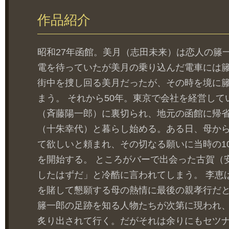
作品紹介
昭和27年函館。美月（志田未来）は恋人の籐
電を待っていたが美月の乗り込んだ電車には
街中を捜し回る美月だったが、その時を境に
まう。 それから50年。東京で会社を経営し
（斉藤陽一郎）に裏切られ、地元の函館に帰
（十朱幸代）と暮らし始める。ある日、母か
て欲しいと頼まれ、その切なる願いに当時の1
を開始する。 ところがバーで出会った古賀（
したはずだ」と冷酷に言われてしまう。 李恵
を賭して懇願する母の熱情に最後の親孝行だ
籐一郎の足跡を知る人物たちが次第に現われ
炙り出されて行く。だがそれは余りにもセツ