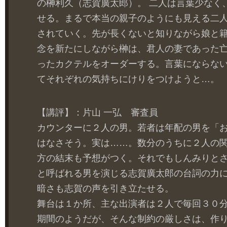
の榊利久（志賀廣太郎）。 二人は言葉少なく
せる。まるで本当の親子のようにも見える二
されていく。先が長くないと知りながら娘と
念を新たにしながら榊は、君人の妻であった
ったカクテルをオーダーする。言葉にならな
てそれぞれの気持ちにけりをつけようと…。
【講評】：片山 一弘 審査員
カウンターに２人の男。若者は年配の男を「
はなさそう。実は……。数分のうちに２人の
方の結末も予想がつく。それでもしんみりと
と呼ばれる男を演じる志賀廣太郎の台詞の力
暗さも志賀の声を引き立たせる。
舞台は１か所、主な出演者は２人で毎回３０
期間のようだが、そんな制約の厳しさは、作