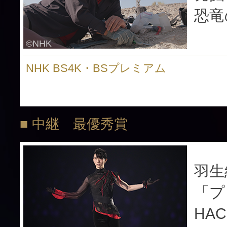
恐竜
©NHK
NHK BS4K・BSプレミアム
■ 中継 最優秀賞
羽生
「プ
HAC