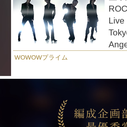
ROC
Live
Toky
Ange
WOWOWプライム