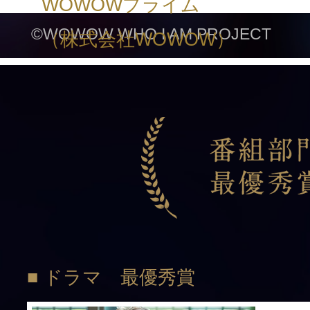
WOWOWプライム
©WOWOW WHO I AM PROJECT
（株式会社WOWOW）
■ ドラマ 最優秀賞