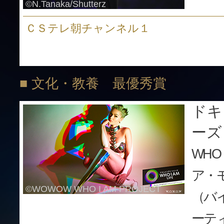
©N.Tanaka/Shutterz
ＣＳテレ朝チャンネル１
■ 文化・教養 最優秀賞
ドキ
ーズ
WHO
ア・
©WOWOW WHO I AM PROJECT
（バ
ーテ