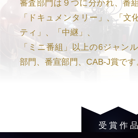
審査部門は９つに分かれ、番
「ドキュメンタリー」、「文
ティ」、「中継」、
「ミニ番組」以上の6ジャン
部門、番宣部門、CAB-J賞です
受 賞 作 