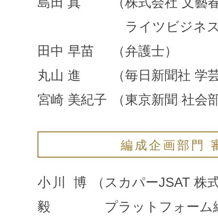
島田 真
（株式会社 文藝
ライツビジネス
田中 早苗
（弁護士）
丸山 進
（毎日新聞社 学
宮崎 美紀子
（東京新聞 社会部
編成企画部門 
小川 博
（スカパーJSAT 株
毅
プラットフォーム