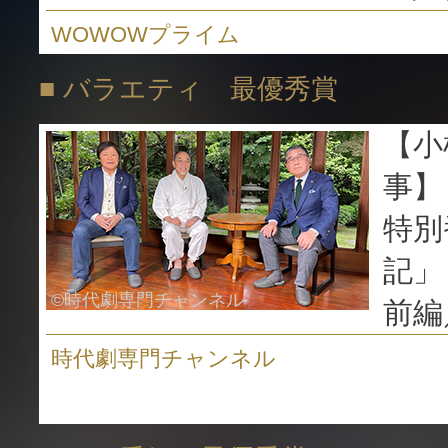
WOWOWプライム
■ バラエティ 最優秀賞
【小
事】
特別
記」
©時代劇専門チャンネル
前編
時代劇専門チャンネル