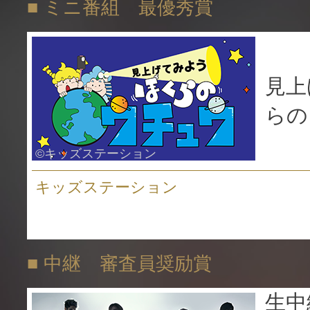
■ ミニ番組 最優秀賞
見上
らの
©キッズステーション
キッズステーション
■ 中継 審査員奨励賞
生中